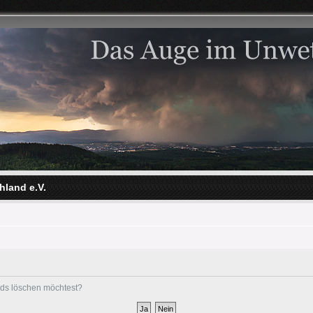
hland e.V.
ards löschen möchtest?