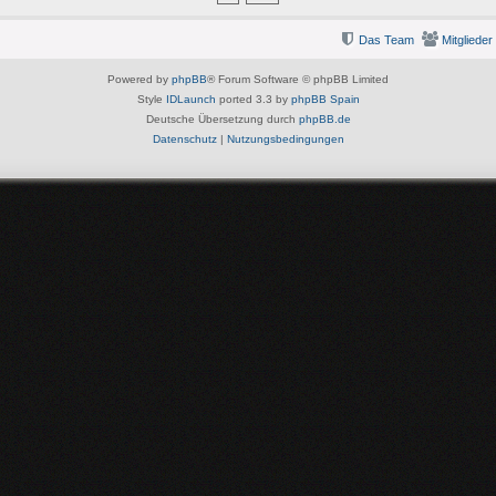
Das Team
Mitglieder
Powered by
phpBB
® Forum Software © phpBB Limited
Style
IDLaunch
ported 3.3 by
phpBB Spain
Deutsche Übersetzung durch
phpBB.de
Datenschutz
|
Nutzungsbedingungen