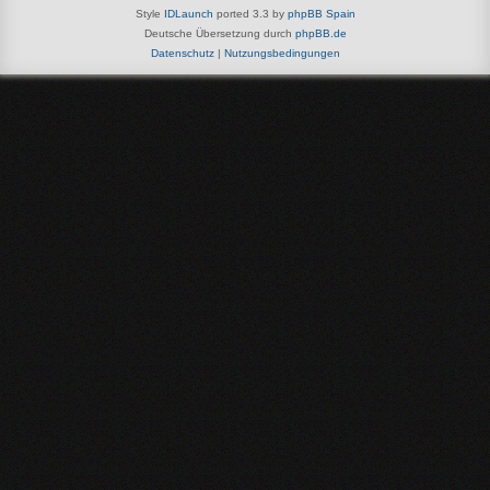
Style
IDLaunch
ported 3.3 by
phpBB Spain
Deutsche Übersetzung durch
phpBB.de
Datenschutz
|
Nutzungsbedingungen