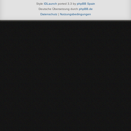
Style
IDLaunch
ported 3.3 by
phpBB Spain
Deutsche Übersetzung durch
phpBB.de
Datenschutz
|
Nutzungsbedingungen