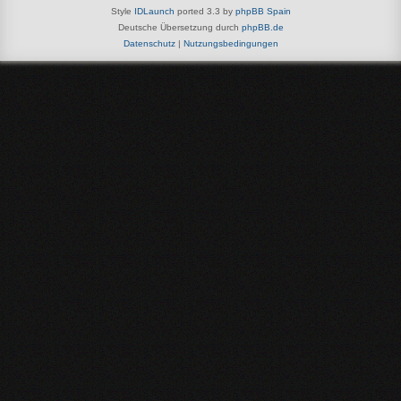
Style
IDLaunch
ported 3.3 by
phpBB Spain
Deutsche Übersetzung durch
phpBB.de
Datenschutz
|
Nutzungsbedingungen