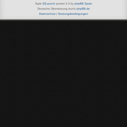
Style
IDLaunch
ported 3.3 by
phpBB Spain
Deutsche Übersetzung durch
phpBB.de
Datenschutz
|
Nutzungsbedingungen