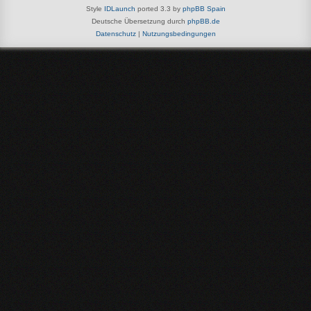
Style
IDLaunch
ported 3.3 by
phpBB Spain
Deutsche Übersetzung durch
phpBB.de
Datenschutz
|
Nutzungsbedingungen