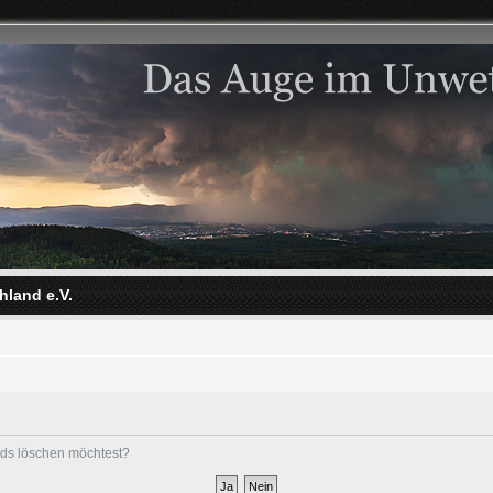
hland e.V.
ards löschen möchtest?