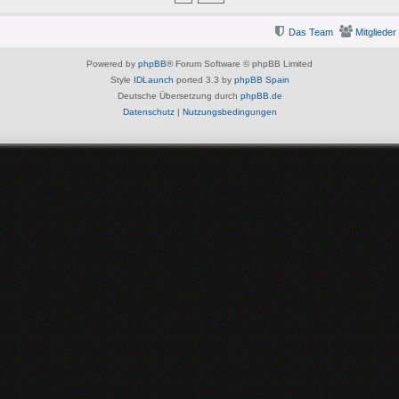
Das Team
Mitglieder
Powered by
phpBB
® Forum Software © phpBB Limited
Style
IDLaunch
ported 3.3 by
phpBB Spain
Deutsche Übersetzung durch
phpBB.de
Datenschutz
|
Nutzungsbedingungen