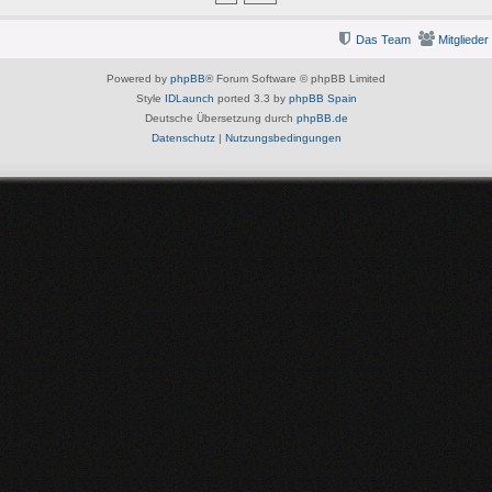
Das Team
Mitglieder
Powered by
phpBB
® Forum Software © phpBB Limited
Style
IDLaunch
ported 3.3 by
phpBB Spain
Deutsche Übersetzung durch
phpBB.de
Datenschutz
|
Nutzungsbedingungen