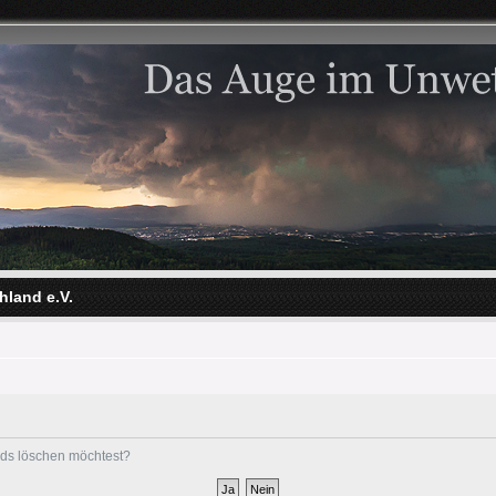
hland e.V.
ards löschen möchtest?