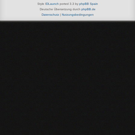
Style
IDLaunch
ported 3.3 by
phpBB Spain
Deutsche Übersetzung durch
phpBB.de
Datenschutz
|
Nutzungsbedingungen