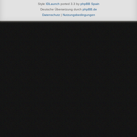
Style
IDLaunch
ported 3.3 by
phpBB Spain
Deutsche Übersetzung durch
phpBB.de
Datenschutz
|
Nutzungsbedingungen