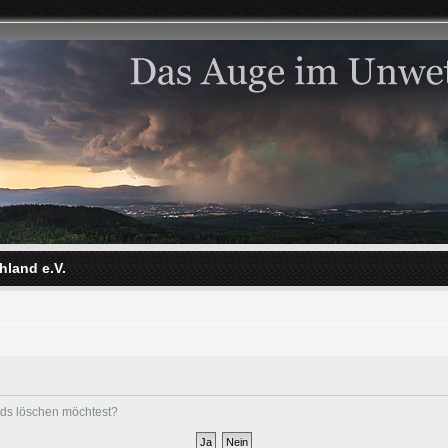
hland e.V.
ards löschen möchtest?