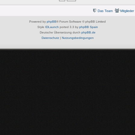
Das Team
Mitglieder
Powered by
phpBB
® Forum Software © phpBB Limited
Style
IDLaunch
ported 3.3 by
phpBB Spain
Deutsche Übersetzung durch
phpBB.de
Datenschutz
|
Nutzungsbedingungen