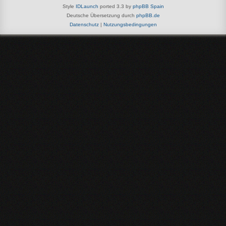
Style
IDLaunch
ported 3.3 by
phpBB Spain
Deutsche Übersetzung durch
phpBB.de
Datenschutz
|
Nutzungsbedingungen