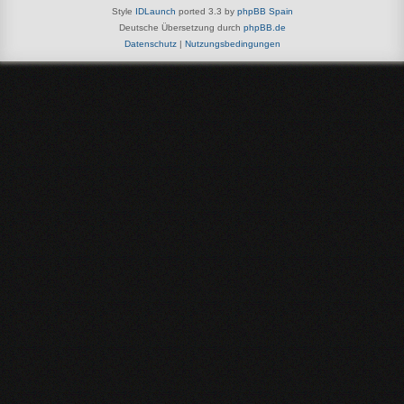
Style
IDLaunch
ported 3.3 by
phpBB Spain
Deutsche Übersetzung durch
phpBB.de
Datenschutz
|
Nutzungsbedingungen