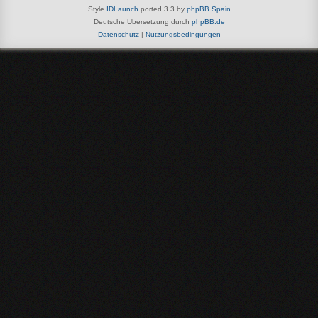
Style
IDLaunch
ported 3.3 by
phpBB Spain
Deutsche Übersetzung durch
phpBB.de
Datenschutz
|
Nutzungsbedingungen