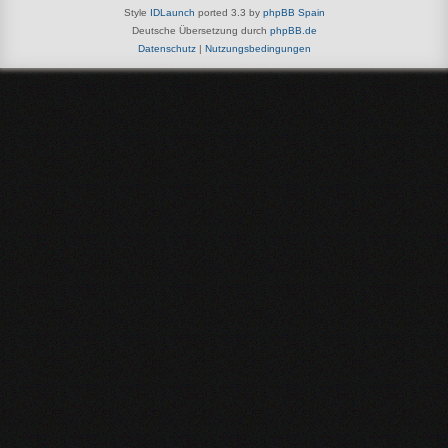
Style
IDLaunch
ported 3.3 by
phpBB Spain
Deutsche Übersetzung durch
phpBB.de
Datenschutz
|
Nutzungsbedingungen