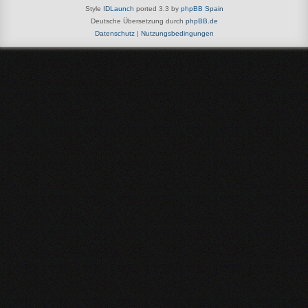
Style
IDLaunch
ported 3.3 by
phpBB Spain
Deutsche Übersetzung durch
phpBB.de
Datenschutz
|
Nutzungsbedingungen