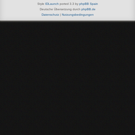
Style
IDLaunch
ported 3.3 by
phpBB Spain
Deutsche Übersetzung durch
phpBB.de
Datenschutz
|
Nutzungsbedingungen