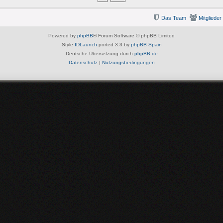
Das Team
Mitglieder
Powered by
phpBB
® Forum Software © phpBB Limited
Style
IDLaunch
ported 3.3 by
phpBB Spain
Deutsche Übersetzung durch
phpBB.de
Datenschutz
|
Nutzungsbedingungen