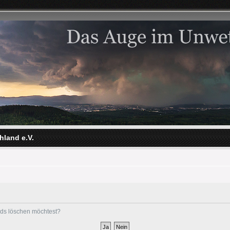
hland e.V.
ards löschen möchtest?