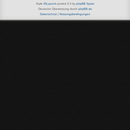
Style
IDLaunch
ported 3.3 by
phpBB Spain
Deutsche Übersetzung durch
phpBB.de
Datenschutz
|
Nutzungsbedingungen