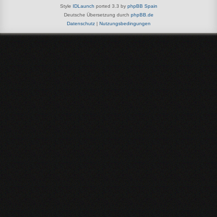
Style
IDLaunch
ported 3.3 by
phpBB Spain
Deutsche Übersetzung durch
phpBB.de
Datenschutz
|
Nutzungsbedingungen