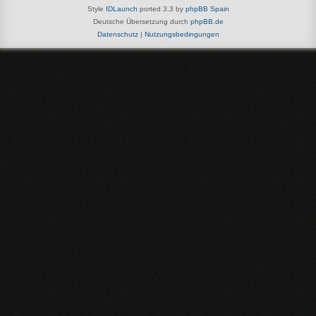
Style
IDLaunch
ported 3.3 by
phpBB Spain
Deutsche Übersetzung durch
phpBB.de
Datenschutz
|
Nutzungsbedingungen