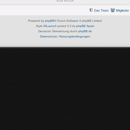
Das Team
Mitglieder
Powered by
phpBB
® Forum Software © phpBB Limited
Style
IDLaunch
ported 3.3 by
phpBB Spain
Deutsche Übersetzung durch
phpBB.de
Datenschutz
|
Nutzungsbedingungen