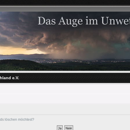
hland e.V.
ards löschen möchtest?