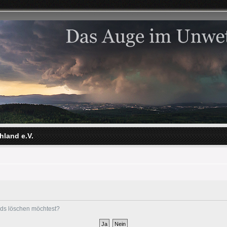
hland e.V.
ards löschen möchtest?