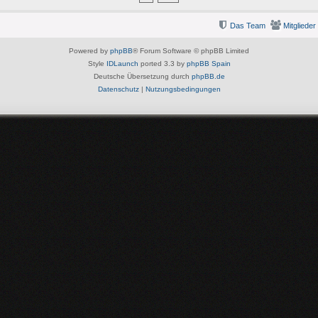
Das Team
Mitglieder
Powered by
phpBB
® Forum Software © phpBB Limited
Style
IDLaunch
ported 3.3 by
phpBB Spain
Deutsche Übersetzung durch
phpBB.de
Datenschutz
|
Nutzungsbedingungen