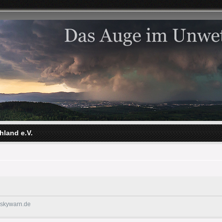
hland e.V.
@skywarn.de