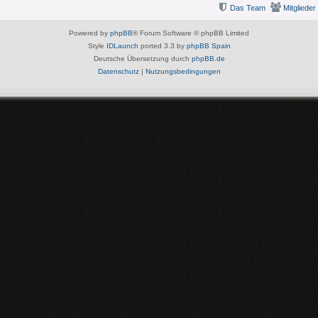
Das Team
Mitglieder
Powered by
phpBB
® Forum Software © phpBB Limited
Style
IDLaunch
ported 3.3 by
phpBB Spain
Deutsche Übersetzung durch
phpBB.de
Datenschutz
|
Nutzungsbedingungen