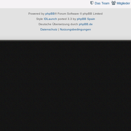
Das Team
Mitglieder
Powered by
phpBB
® Forum Software © phpBB Limited
Style
IDLaunch
ported 3.3 by
phpBB Spain
Deutsche Übersetzung durch
phpBB.de
Datenschutz
|
Nutzungsbedingungen