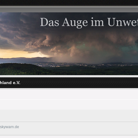
hland e.V.
@skywarn.de