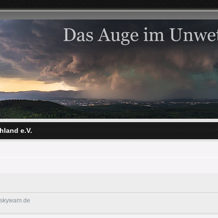
hland e.V.
@skywarn.de