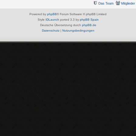
Das Team
Mitglieder
Powered by
phpBB
® Forum Software © phpBB Limited
Style
IDLaunch
ported 3.3 by
phpBB Spain
Deutsche Übersetzung durch
phpBB.de
Datenschutz
|
Nutzungsbedingungen