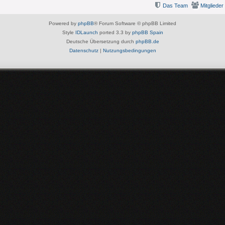
Das Team
Mitglieder
Powered by
phpBB
® Forum Software © phpBB Limited
Style
IDLaunch
ported 3.3 by
phpBB Spain
Deutsche Übersetzung durch
phpBB.de
Datenschutz
|
Nutzungsbedingungen