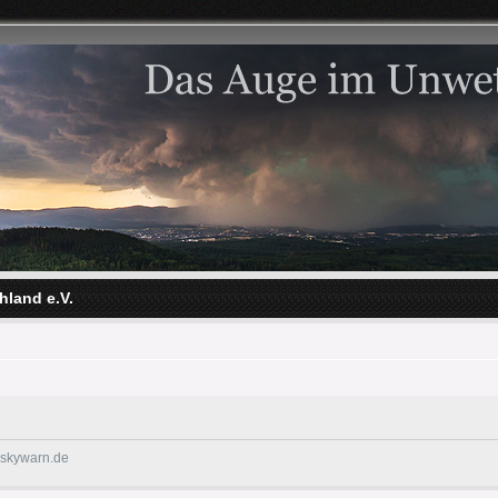
hland e.V.
@skywarn.de