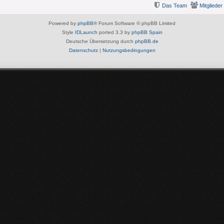
Das Team
Mitglieder
Powered by
phpBB
® Forum Software © phpBB Limited
Style
IDLaunch
ported 3.3 by
phpBB Spain
Deutsche Übersetzung durch
phpBB.de
Datenschutz
|
Nutzungsbedingungen