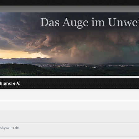
hland e.V.
@skywarn.de