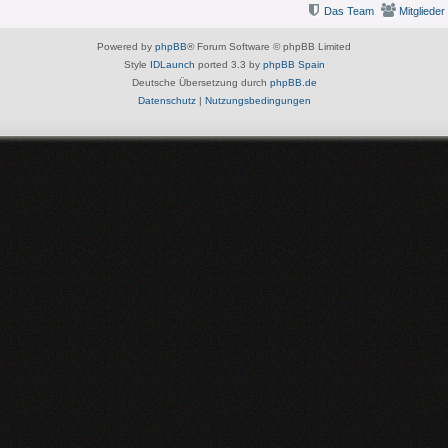
Das Team
Mitglieder
Powered by
phpBB
® Forum Software © phpBB Limited
Style
IDLaunch
ported 3.3 by
phpBB Spain
Deutsche Übersetzung durch
phpBB.de
Datenschutz
|
Nutzungsbedingungen