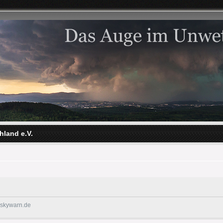
hland e.V.
@skywarn.de