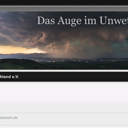
hland e.V.
@skywarn.de