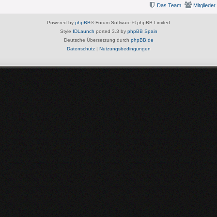
Das Team
Mitglieder
Powered by
phpBB
® Forum Software © phpBB Limited
Style
IDLaunch
ported 3.3 by
phpBB Spain
Deutsche Übersetzung durch
phpBB.de
Datenschutz
|
Nutzungsbedingungen