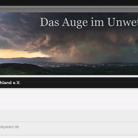
hland e.V.
@skywarn.de