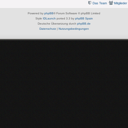
Das Team
Mitglieder
Powered by
phpBB
® Forum Software © phpBB Limited
Style
IDLaunch
ported 3.3 by
phpBB Spain
Deutsche Übersetzung durch
phpBB.de
Datenschutz
|
Nutzungsbedingungen