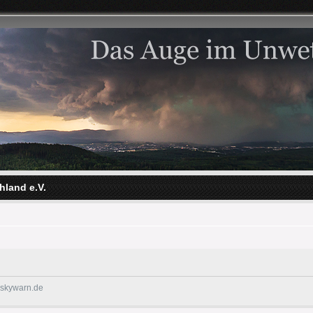
hland e.V.
@skywarn.de