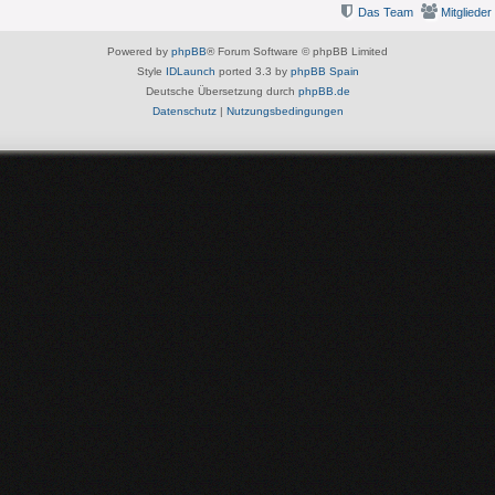
Das Team
Mitglieder
Powered by
phpBB
® Forum Software © phpBB Limited
Style
IDLaunch
ported 3.3 by
phpBB Spain
Deutsche Übersetzung durch
phpBB.de
Datenschutz
|
Nutzungsbedingungen