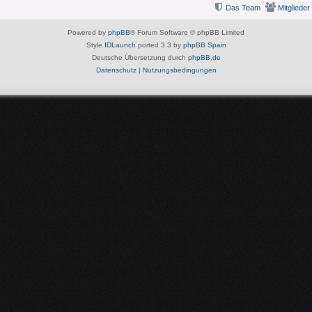
Das Team
Mitglieder
Powered by
phpBB
® Forum Software © phpBB Limited
Style
IDLaunch
ported 3.3 by
phpBB Spain
Deutsche Übersetzung durch
phpBB.de
Datenschutz
|
Nutzungsbedingungen