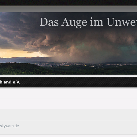
hland e.V.
@skywarn.de