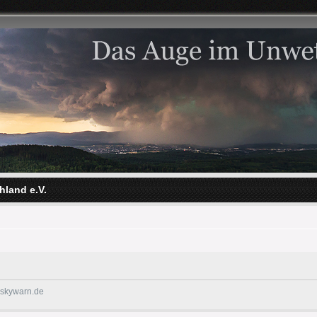
hland e.V.
@skywarn.de