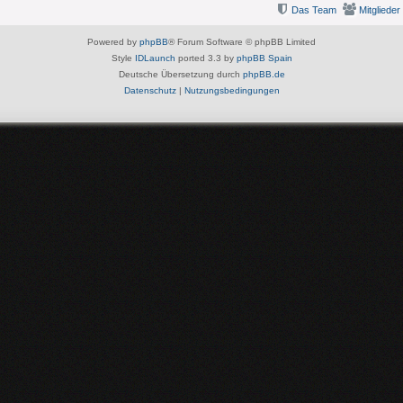
Das Team
Mitglieder
Powered by
phpBB
® Forum Software © phpBB Limited
Style
IDLaunch
ported 3.3 by
phpBB Spain
Deutsche Übersetzung durch
phpBB.de
Datenschutz
|
Nutzungsbedingungen