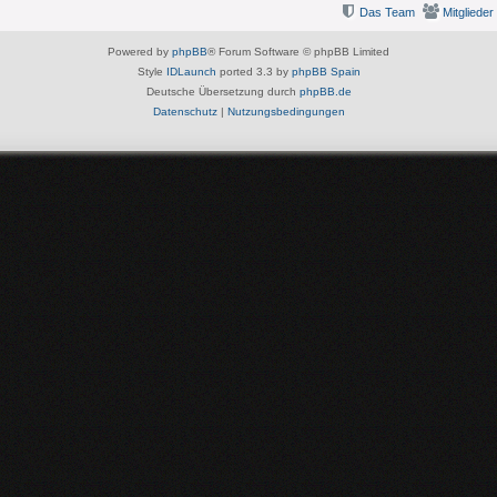
Das Team
Mitglieder
Powered by
phpBB
® Forum Software © phpBB Limited
Style
IDLaunch
ported 3.3 by
phpBB Spain
Deutsche Übersetzung durch
phpBB.de
Datenschutz
|
Nutzungsbedingungen