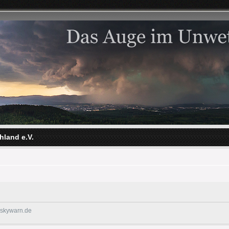
hland e.V.
@skywarn.de