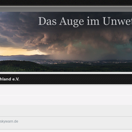
hland e.V.
@skywarn.de