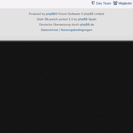
Das Team
Mitglieder
Powered by
phpBB
® Forum Software © phpBB Limited
Style
IDLaunch
ported 3.3 by
phpBB Spain
Deutsche Übersetzung durch
phpBB.de
Datenschutz
|
Nutzungsbedingungen