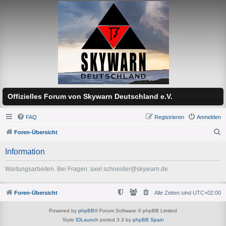
Offizielles Forum von Skywarn Deutschland e.V.
FAQ
Registrieren
Anmelden
Foren-Übersicht
S
Information
u
c
Wartungsarbeiten. Bei Fragen: axel.schneider@skywarn.de
h
e
Foren-Übersicht
Alle Zeiten sind
UTC+02:00
Powered by
phpBB
® Forum Software © phpBB Limited
Style
IDLaunch
ported 3.3 by
phpBB Spain