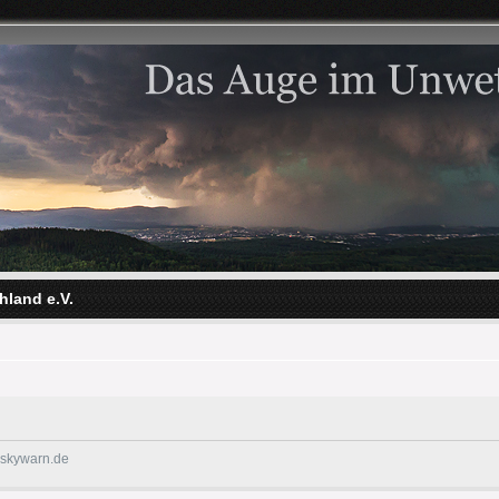
hland e.V.
@skywarn.de