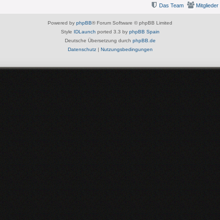
Das Team
Mitglieder
Powered by
phpBB
® Forum Software © phpBB Limited
Style
IDLaunch
ported 3.3 by
phpBB Spain
Deutsche Übersetzung durch
phpBB.de
Datenschutz
|
Nutzungsbedingungen