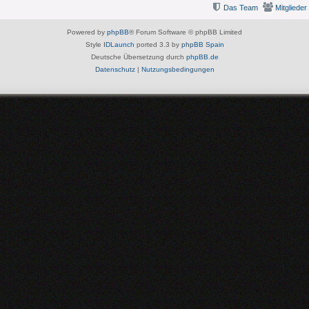
Das Team
Mitglieder
Powered by
phpBB
® Forum Software © phpBB Limited
Style
IDLaunch
ported 3.3 by
phpBB Spain
Deutsche Übersetzung durch
phpBB.de
Datenschutz
|
Nutzungsbedingungen