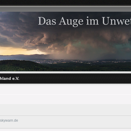
hland e.V.
@skywarn.de