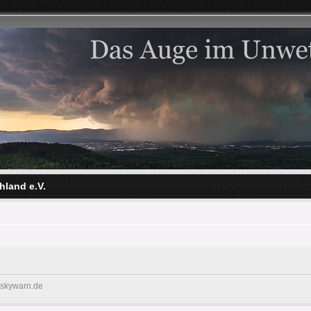
hland e.V.
@skywarn.de