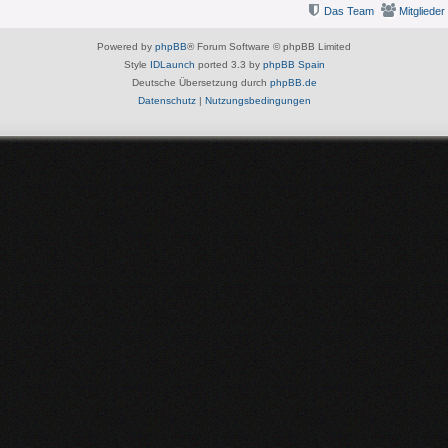
Das Team
Mitglieder
Powered by
phpBB
® Forum Software © phpBB Limited
Style
IDLaunch
ported 3.3 by
phpBB Spain
Deutsche Übersetzung durch
phpBB.de
Datenschutz
|
Nutzungsbedingungen