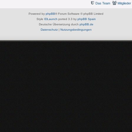
Das Team
Mitglieder
Powered by
phpBB
® Forum Software © phpBB Limited
Style
IDLaunch
ported 3.3 by
phpBB Spain
Deutsche Übersetzung durch
phpBB.de
Datenschutz
|
Nutzungsbedingungen