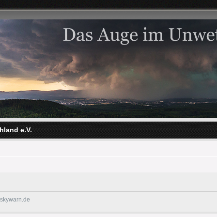
hland e.V.
@skywarn.de