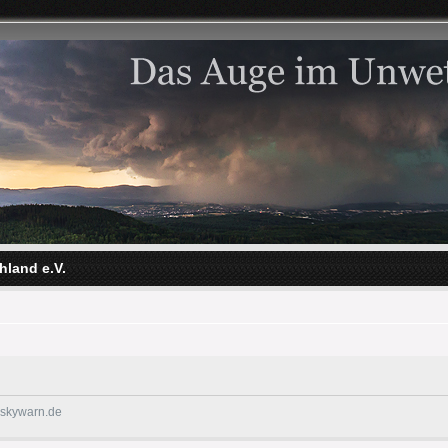
hland e.V.
@skywarn.de