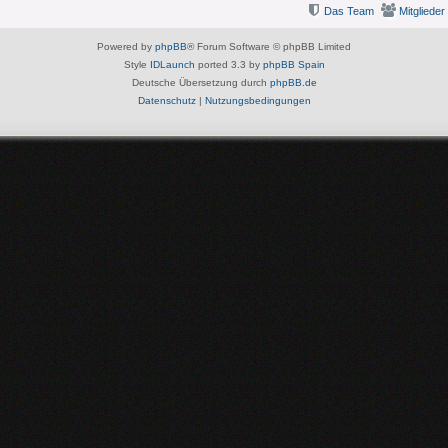
Das Team
Mitglieder
Powered by
phpBB
® Forum Software © phpBB Limited
Style
IDLaunch
ported 3.3 by
phpBB Spain
Deutsche Übersetzung durch
phpBB.de
Datenschutz
|
Nutzungsbedingungen