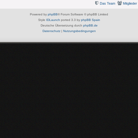
Das Team
Mitglieder
Powered by
phpBB
® Forum Software © phpBB Limited
Style
IDLaunch
ported 3.3 by
phpBB Spain
Deutsche Übersetzung durch
phpBB.de
Datenschutz
|
Nutzungsbedingungen