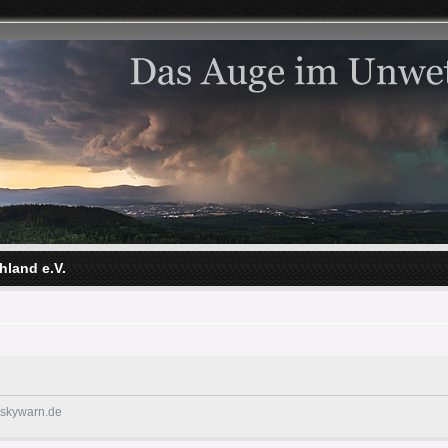
hland e.V.
@skywarn.de