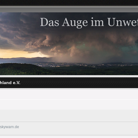
hland e.V.
@skywarn.de