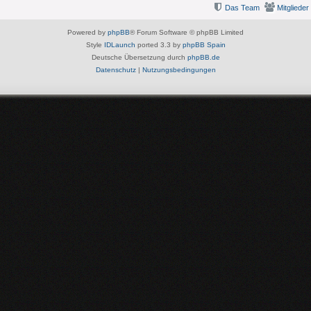
Das Team
Mitglieder
Powered by
phpBB
® Forum Software © phpBB Limited
Style
IDLaunch
ported 3.3 by
phpBB Spain
Deutsche Übersetzung durch
phpBB.de
Datenschutz
|
Nutzungsbedingungen