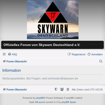
Offizielles Forum von Skywarn Deutschland e.V.
FAQ
Registrieren
Anmelden
Foren-Übersicht
S
Information
u
c
Wartungsarbeiten. Bei Fragen: axel.schneider@skywarn.de
h
e
Foren-Übersicht
Alle Zeiten sind
UTC+02:00
Powered by
phpBB
® Forum Software © phpBB Limited
Style
IDLaunch
ported 3.3 by
phpBB Spain