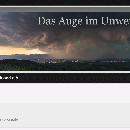
hland e.V.
@skywarn.de