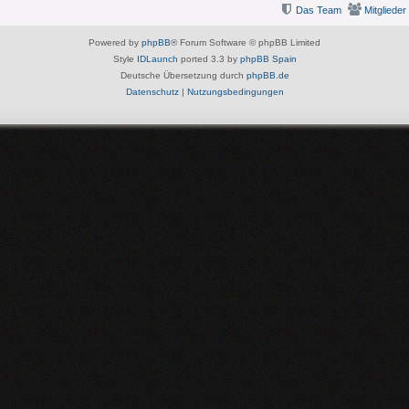
Das Team
Mitglieder
Powered by
phpBB
® Forum Software © phpBB Limited
Style
IDLaunch
ported 3.3 by
phpBB Spain
Deutsche Übersetzung durch
phpBB.de
Datenschutz
|
Nutzungsbedingungen