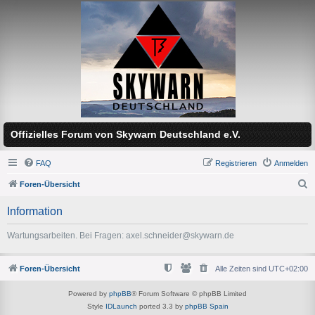
Offizielles Forum von Skywarn Deutschland e.V.
FAQ
Registrieren
Anmelden
Foren-Übersicht
S
Information
u
c
Wartungsarbeiten. Bei Fragen: axel.schneider@skywarn.de
h
e
Foren-Übersicht
Alle Zeiten sind
UTC+02:00
Powered by
phpBB
® Forum Software © phpBB Limited
Style
IDLaunch
ported 3.3 by
phpBB Spain