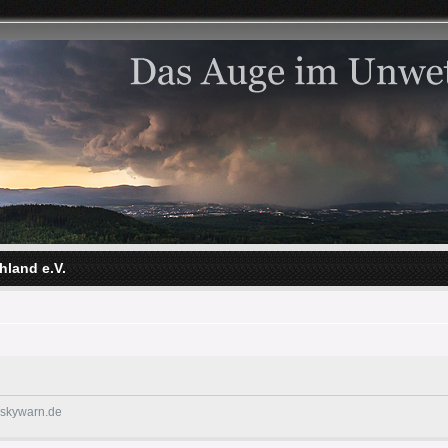
hland e.V.
@skywarn.de