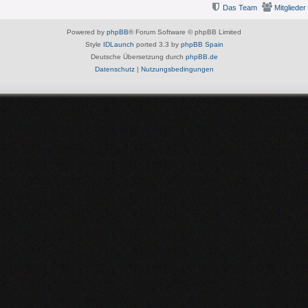
Das Team
Mitglieder
Powered by
phpBB
® Forum Software © phpBB Limited
Style
IDLaunch
ported 3.3 by
phpBB Spain
Deutsche Übersetzung durch
phpBB.de
Datenschutz
|
Nutzungsbedingungen