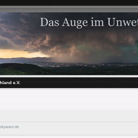
hland e.V.
@skywarn.de