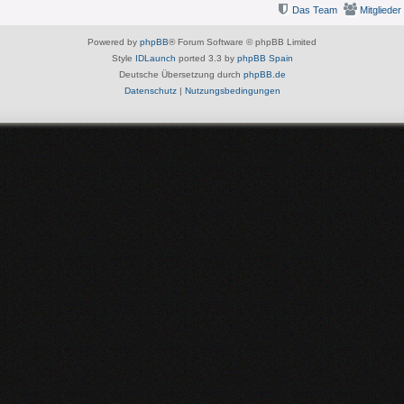
Das Team
Mitglieder
Powered by
phpBB
® Forum Software © phpBB Limited
Style
IDLaunch
ported 3.3 by
phpBB Spain
Deutsche Übersetzung durch
phpBB.de
Datenschutz
|
Nutzungsbedingungen