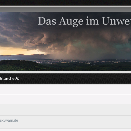
hland e.V.
@skywarn.de