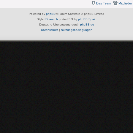
Das Team
Mitglieder
Powered by
phpBB
® Forum Software © phpBB Limited
Style
IDLaunch
ported 3.3 by
phpBB Spain
Deutsche Übersetzung durch
phpBB.de
Datenschutz
|
Nutzungsbedingungen